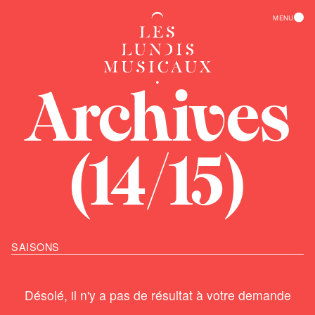
EN
MENU
ACCUEIL
Archives
CALENDRIER
ARCHIVES
(14/15)
PRÉSENTATION
CONTACT
LE BALCON
S'ABONNER
SAISONS
L'ATHÉNÉE
Désolé, il n'y a pas de résultat à votre demande