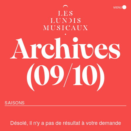
EN
MENU
ACCUEIL
Archives
CALENDRIER
ARCHIVES
(09/10)
PRÉSENTATION
CONTACT
LE BALCON
S'ABONNER
SAISONS
L'ATHÉNÉE
Désolé, il n'y a pas de résultat à votre demande