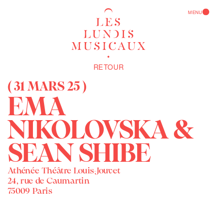
EN
MENU
ACCUEIL
RETOUR
CALENDRIER
( 31
MARS
25 )
EMA
ARCHIVES
NIKOLOVSKA &
PRÉSENTATION
SEAN SHIBE
CONTACT
LE BALCON
S'ABONNER
Athénée Théâtre Louis-Jouvet
L'ATHÉNÉE
24, rue de Caumartin
75009 Paris