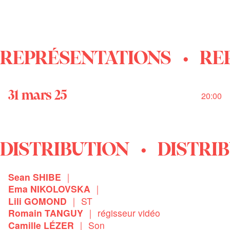
REPRÉSENTATIONS
RE
31
mars
25
20:00
DISTRIBUTION
DISTRI
Sean SHIBE
｜
Ema NIKOLOVSKA
｜
Lili GOMOND
｜ ST
Romain TANGUY
｜ régisseur vidéo
Camille LÉZER
｜ Son